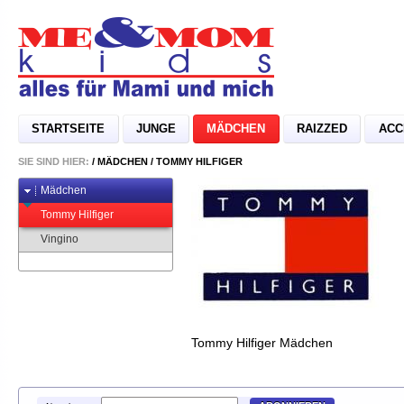
STARTSEITE
JUNGE
MÄDCHEN
RAIZZED
ACC
SIE SIND HIER:
/
MÄDCHEN
/
TOMMY HILFIGER
Mädchen
Tommy Hilfiger
Vingino
Tommy Hilfiger Mädchen